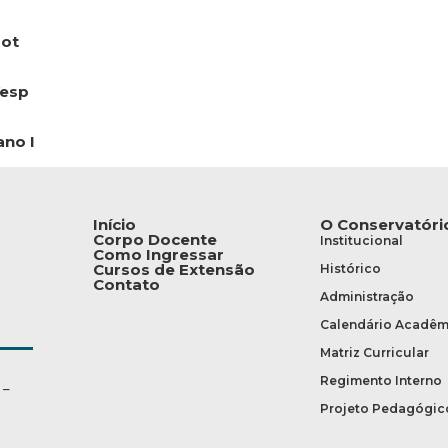
Not
Vesp
ano I
Início
O Conservatóri
Corpo Docente
Institucional
Como Ingressar
Cursos de Extensão
Histórico
Contato
Administração
Calendário Acadêm
Matriz Curricular
Regimento Interno
 –
Projeto Pedagógic