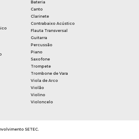
Bateria
Canto
Clarinete
Contrabaixo Acústico
ico
Flauta Transversal
Guitarra
Percussão
Piano
o
Saxofone
Trompete
Trombone de Vara
Viola de Arco
Violão
Violino
Violoncelo
envolvimento SETEC.