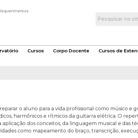
Requerimentos
vatório
Cursos
Corpo Docente
Cursos de Exten
eparar o aluno para a vida profissional como músico e gu
s, harmônicos e rítmicos da guitarra elétrica. O reper
à aplicação dos conceitos, da linguagem musical e das té
tividades como mapeamento do braço, transcrição, execuç