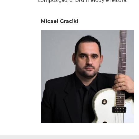
composição, chord melody e leitura.
Micael Graciki