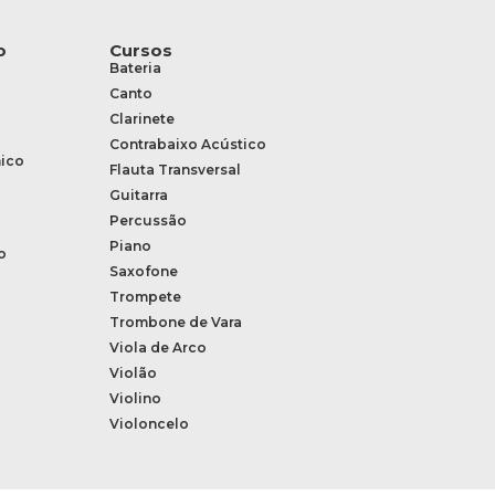
o
Cursos
Bateria
Canto
Clarinete
Contrabaixo Acústico
ico
Flauta Transversal
Guitarra
Percussão
Piano
o
Saxofone
Trompete
Trombone de Vara
Viola de Arco
Violão
Violino
Violoncelo